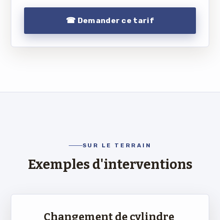
☎ Demander ce tarif
SUR LE TERRAIN
Exemples d'interventions
e
Changement de cylindre
Pose d